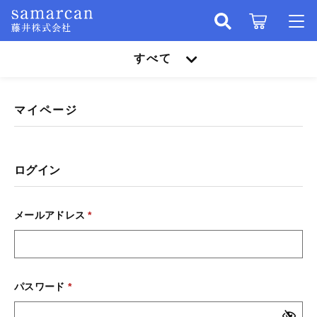
キーワード検索
すべて
ログイン / 会員登録
すべて
お知らせ
マイページ
こだわり検索
ワンピース
お気に入り
親カテゴリ
ログイン
アウター
ワンピース
メールアドレス
*
トップス
子カテゴリ
アウター
アンサンブル
トップス
価格帯
パスワード
*
～